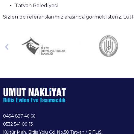
Tatvan Belediyesi
Sizleri de referanslarımız arasında görmek isteriz. Lütf
0434 827 46 66
0532 541 09 13
Kültür Mah. Bitlis Yolu Cd. No.50 Tatvan / BİTLİS