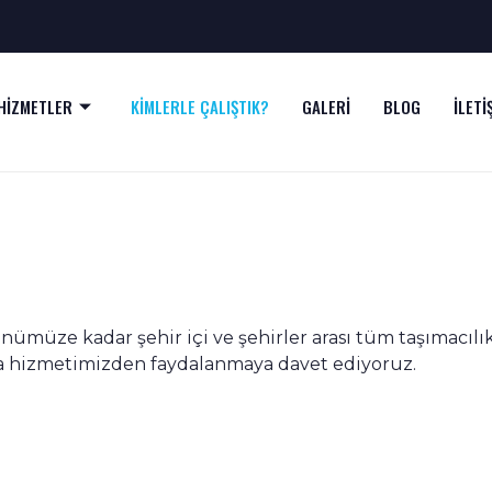
HİZMETLER
KİMLERLE ÇALIŞTIK?
GALERİ
BLOG
İLETİ
ümüze kadar şehir içi ve şehirler arası tüm taşımacılı
ıma hizmetimizden faydalanmaya davet ediyoruz.