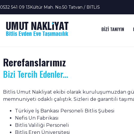
0532 541 09 13
Kültür Mah. No.50 Tatvan / BİTLİS
BİZİ TANIYIN
Rerefanslarımız
Bizi Tercih Edenler...
Bitlis Umut Nakliyat ekibi olarak kuruluşumuzdan gün
memnuniyeti odaklı çalıştık. Sizleri de garantili taş
Türkiye İş Bankası Personeli Bitlis Şubesi
Nefis Un Fabrikası
Bitlis Valiliği Personeli
Bitlis Eren Üniversitesi