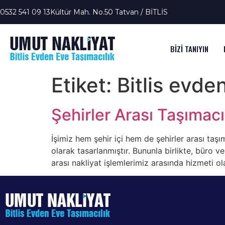
0532 541 09 13
Kültür Mah. No.50 Tatvan / BİTLİS
BİZİ TANIYIN
Etiket:
Bitlis evde
Şehirler Arası Taşımacı
İşimiz hem şehir içi hem de şehirler arası taşı
olarak tasarlanmıştır. Bununla birlikte, büro ve
arası nakliyat işlemlerimiz arasında hizmeti ol