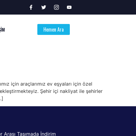
Hemen Ara
ŞİM
mız için araçlarımız ev eşyaları için özel
kleştirmekteyiz. Şehir içi nakliyat ile şehirler
…]
er Arası Taşımada İndirim