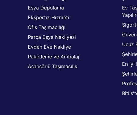
Eşya Depolama
Ev Ta
Yapılır
Ekspertiz Hizmeti
Sigort
Ofis Taşımacılığı
Güveni
Parça Eşya Nakliyesi
Ucuz 
Evden Eve Nakliye
Şehirl
Paketleme ve Ambalaj
En İyi
Asansörlü Taşımacılık
Şehirl
Profe
Bitlis'