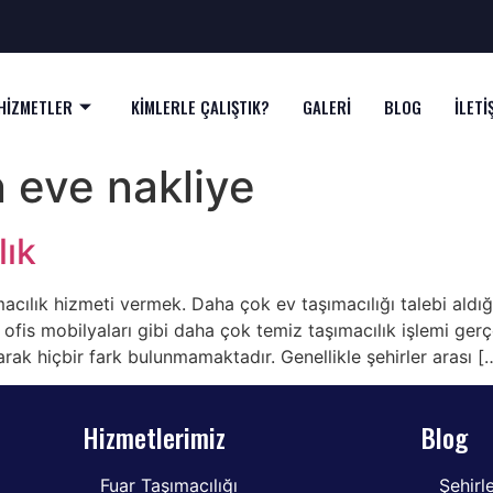
HİZMETLER
KİMLERLE ÇALIŞTIK?
GALERİ
BLOG
İLETİ
n eve nakliye
lık
macılık hizmeti vermek. Daha çok ev taşımacılığı talebi aldığı
 ofis mobilyaları gibi daha çok temiz taşımacılık işlemi gerçe
arak hiçbir fark bulunmamaktadır. Genellikle şehirler arası [
Hizmetlerimiz
Blog
Fuar Taşımacılığı
Şehirl